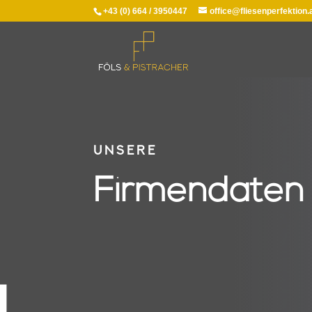
+43 (0) 664 / 3950447
office@fliesenperfektion.
UNSERE
Firmendaten