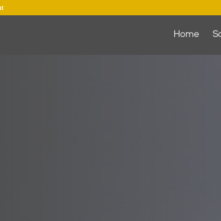
at
Home
S