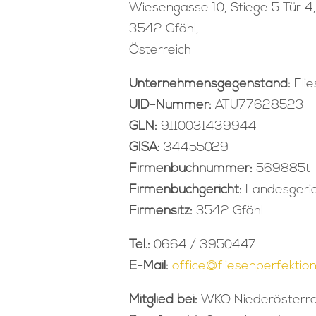
Wiesengasse 10, Stiege 5 Tür 4,
3542 Gföhl,
Österreich
Unternehmensgegenstand:
Flie
UID-Nummer:
ATU77628523
GLN:
9110031439944
GISA:
34455029
Firmenbuchnummer:
569885t
Firmenbuchgericht:
Landesgeric
Firmensitz:
3542 Gföhl
Tel.:
0664 / 3950447
E-Mail:
office@fliesenperfektion
Mitglied bei:
WKO Niederösterre