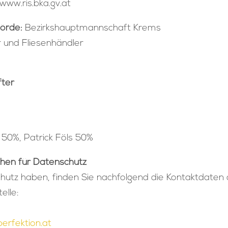
ww.ris.bka.gv.at
örde:
Bezirkshauptmannschaft Krems
r und Fliesenhändler
fter
 50%, Patrick Föls 50%
chen für Datenschutz
hutz haben, finden Sie nachfolgend die Kontaktdaten 
elle:
perfektion.at