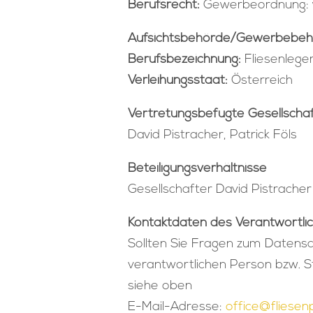
Berufsrecht:
Gewerbeordnung: w
Aufsichtsbehörde/Gewerbebeh
Berufsbezeichnung:
Fliesenlege
Verleihungsstaat:
Österreich
Vertretungsbefugte Gesellscha
David Pistracher, Patrick Föls
Beteiligungsverhältnisse
Gesellschafter David Pistracher
Kontaktdaten des Verantwortli
Sollten Sie Fragen zum Datensc
verantwortlichen Person bzw. St
siehe oben
E-Mail-Adresse:
office@fliesen