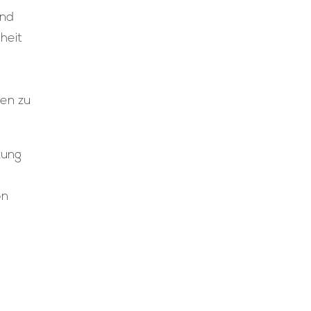
und
heit
en zu
zung
on
e