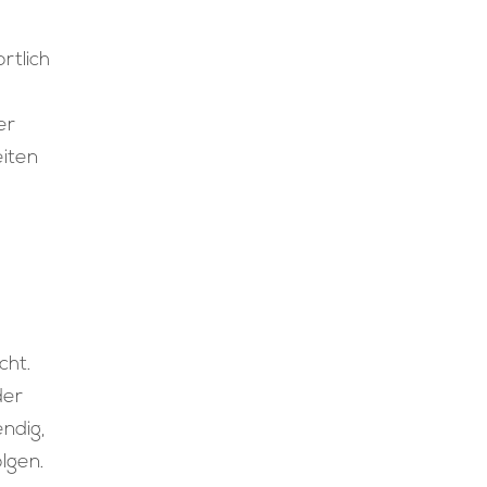
rtlich
er
eiten
cht.
der
ndig,
lgen.